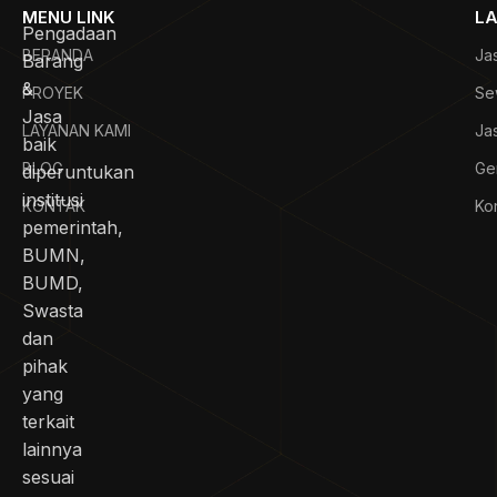
MENU LINK
LA
Pengadaan
BERANDA
Ja
Barang
&
PROYEK
Se
Jasa
LAYANAN KAMI
Ja
baik
BLOG
Ge
diperuntukan
institusi
KONTAK
Kon
pemerintah,
BUMN,
BUMD,
Swasta
dan
pihak
yang
terkait
lainnya
sesuai