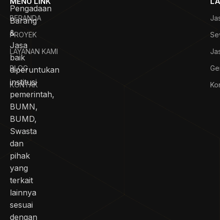
MENU LINK
LA
Pengadaan
BERANDA
Ja
Barang
&
PROYEK
Se
Jasa
LAYANAN KAMI
Ja
baik
BLOG
Ge
diperuntukan
institusi
KONTAK
Kon
pemerintah,
BUMN,
BUMD,
Swasta
dan
pihak
yang
terkait
lainnya
sesuai
dengan