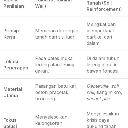
Tanah (Soil
Penilaian
Wall)
Reinforcement)
Mengikat dan
Prinsip
Menahan dorongan
memperkuat
Kerja
tanah dari sisi luar.
partikel dari
dalam.
Pada batas muka
Di dalam tubuh
Lokasi
lereng atau tebing
lereng atau di
Penerapan
galian.
bawah fondasi.
Pasangan batu kali,
Geotextile
,
soil
Material
beton pracetak,
nail
, tiang mikro,
Utama
bronjong.
secant pile
.
Menyelesaikan
Menyelesaikan
Fokus
krisis daya
kelongsoran
Solusi
dukung tanah