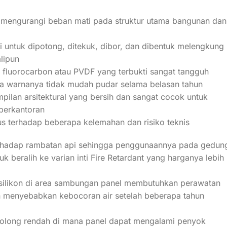
an mengurangi beban mati pada struktur utama bangunan dan
 untuk dipotong, ditekuk, dibor, dan dibentuk melengkung
lipun
fluorocarbon atau PVDF yang terbukti sangat tangguh
ga warnanya tidak mudah pudar selama belasan tahun
ilan arsitektural yang bersih dan sangat cocok untuk
perkantoran
us terhadap beberapa kelemahan dan risiko teknis
 terhadap rambatan api sehingga penggunaannya pada gedun
tuk beralih ke varian inti Fire Retardant yang harganya lebih
silikon di area sambungan panel membutuhkan perawatan
an menyebabkan kebocoran air setelah beberapa tahun
golong rendah di mana panel dapat mengalami penyok