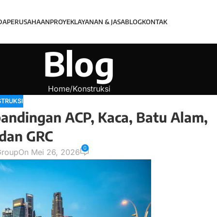
DA
PERUSAHAAN
PROYEK
LAYANAN & JASA
BLOG
KONTAK
Blog
Home
Konstruksi
TRUKSI
andingan ACP, Kaca, Batu Alam,
 dan GRC
0
Group
On Mei 26, 2026