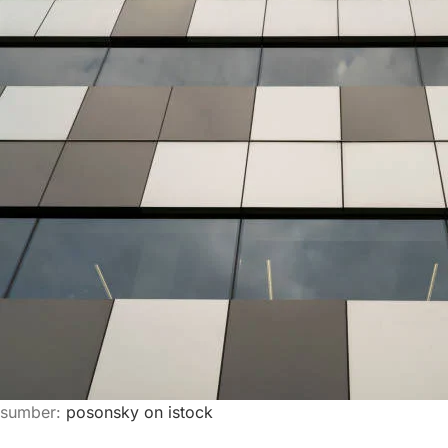
sumber:
posonsky on istock