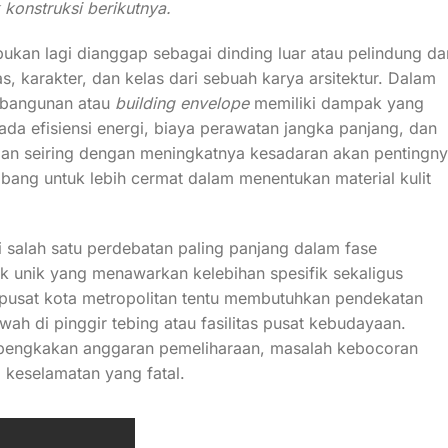
onstruksi berikutnya.
ukan lagi dianggap sebagai dinding luar atau pelindung da
, karakter, dan kelas dari sebuah karya arsitektur. Dalam
g bangunan atau
building envelope
memiliki dampak yang
pada efisiensi energi, biaya perawatan jangka panjang, dan
ulan seiring dengan meningkatnya kesadaran akan pentingn
ang untuk lebih cermat dalam menentukan material kulit
i salah satu perdebatan paling panjang dalam fase
k unik yang menawarkan kelebihan spesifik sekaligus
i pusat kota metropolitan tentu membutuhkan pendekatan
h di pinggir tebing atau fasilitas pusat kebudayaan.
mbengkakan anggaran pemeliharaan, masalah kebocoran
o keselamatan yang fatal.