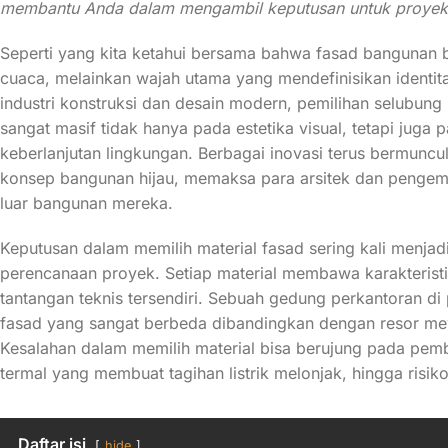
membantu Anda dalam mengambil keputusan untuk proyek k
Seperti yang kita ketahui bersama bahwa fasad bangunan b
cuaca, melainkan wajah utama yang mendefinisikan identitas
industri konstruksi dan desain modern, pemilihan selubun
sangat masif tidak hanya pada estetika visual, tetapi juga 
keberlanjutan lingkungan. Berbagai inovasi terus bermunc
konsep bangunan hijau, memaksa para arsitek dan pengemb
luar bangunan mereka.
Keputusan dalam memilih material fasad sering kali menjad
perencanaan proyek. Setiap material membawa karakteristi
tantangan teknis tersendiri. Sebuah gedung perkantoran d
fasad yang sangat berbeda dibandingkan dengan resor mewa
Kesalahan dalam memilih material bisa berujung pada pe
termal yang membuat tagihan listrik melonjak, hingga risik
Daftar isi
hide