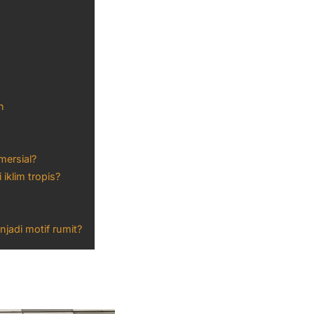
n
mersial?
klim tropis?
njadi motif rumit?