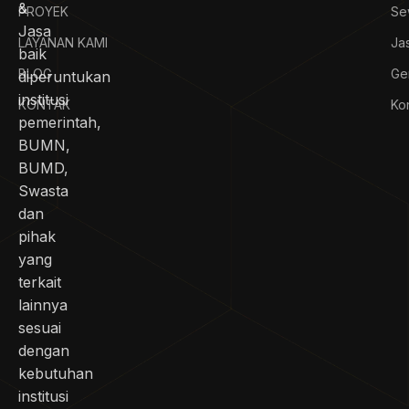
&
PROYEK
Se
Jasa
LAYANAN KAMI
Ja
baik
BLOG
Ge
diperuntukan
institusi
KONTAK
Kon
pemerintah,
BUMN,
BUMD,
Swasta
dan
pihak
yang
terkait
lainnya
sesuai
dengan
kebutuhan
institusi