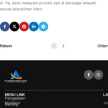
A: Ya, kami melayani proyek sipil di berbagai wilayah
sesuai kebutuhan klien.
Newer
Older
MENU LINK
LA
Pengadaan
BERANDA
Ja
Barang