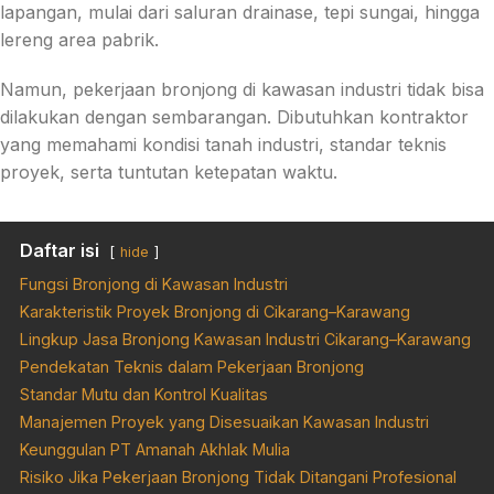
lapangan, mulai dari saluran drainase, tepi sungai, hingga
lereng area pabrik.
Namun, pekerjaan bronjong di kawasan industri tidak bisa
dilakukan dengan sembarangan. Dibutuhkan kontraktor
yang memahami kondisi tanah industri, standar teknis
proyek, serta tuntutan ketepatan waktu.
Daftar isi
hide
Fungsi Bronjong di Kawasan Industri
Karakteristik Proyek Bronjong di Cikarang–Karawang
Lingkup Jasa Bronjong Kawasan Industri Cikarang–Karawang
Pendekatan Teknis dalam Pekerjaan Bronjong
Standar Mutu dan Kontrol Kualitas
Manajemen Proyek yang Disesuaikan Kawasan Industri
Keunggulan PT Amanah Akhlak Mulia
Risiko Jika Pekerjaan Bronjong Tidak Ditangani Profesional