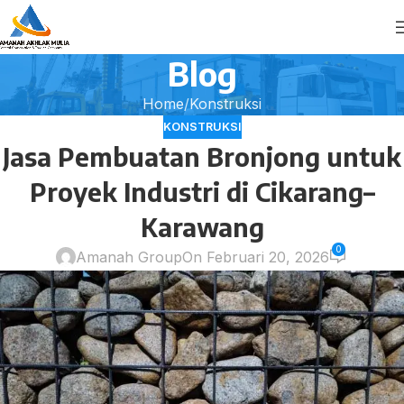
Blog
Home
Konstruksi
KONSTRUKSI
Jasa Pembuatan Bronjong untuk
Proyek Industri di Cikarang–
Karawang
0
Amanah Group
On Februari 20, 2026