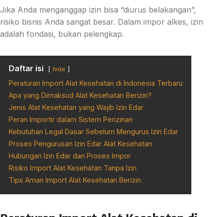
Jika Anda menganggap izin bisa “diurus belakangan”,
risiko bisnis Anda sangat besar. Dalam impor alkes, izin
adalah fondasi, bukan pelengkap.
Daftar isi
hide
Peraturan Import Alat Kesehatan di Indonesia Terbaru
Apa yang Dimaksud Alat Kesehatan Berizin?
Jenis Alat Kesehatan yang Wajib Izin Edar
Peran Importir dalam Sistem Perizinan
Kebutuhan Legal Dasar Sebelum Mengurus Izin Edar
Proses Pengurusan Izin Edar Alat Kesehatan
Hubungan Izin Edar dan Proses Impor
Risiko Import Alat Kesehatan Tanpa Izin
Tips Aman Import Alat Kesehatan Berizin