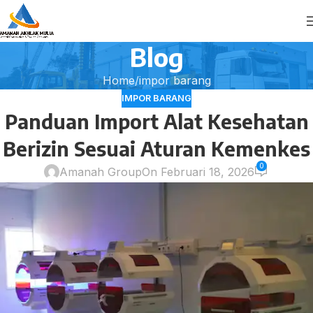
Blog
Home
impor barang
IMPOR BARANG
Panduan Import Alat Kesehatan
Berizin Sesuai Aturan Kemenkes
0
Amanah Group
On Februari 18, 2026