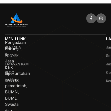
MENU LINK
LA
Pengadaan
BERANDA
Ja
Barang
&
PROYEK
Se
Jasa
LAYANAN KAMI
Ja
baik
BLOG
Ge
diperuntukan
institusi
KONTAK
Kon
pemerintah,
BUMN,
BUMD,
Swasta
dan